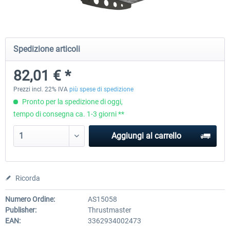
Honeycomb - Flight Sim USB Hub
CockpitCrafters - Under-Des
Spedizione articoli
82,01 € *
56,38 € *
51,25 € *
41,00 € *
Prezzi incl. 22% IVA
più spese di spedizione
Pronto per la spedizione di oggi,
tempo di consegna ca. 1-3 giorni **
Aggiungi al carrello
Ricorda
Numero Ordine:
AS15058
Publisher:
Thrustmaster
EAN:
3362934002473