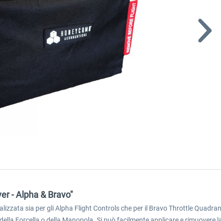
r - Alpha & Bravo"
izzata sia per gli Alpha Flight Controls che per il Bravo Throttle Quadra
ella Forcella o della Manopola. Si può facilmente applicare e rimuovere 