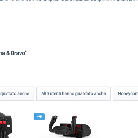
ha & Bravo"
acquistato anche
Altri utenti hanno guardato anche
Honeycom