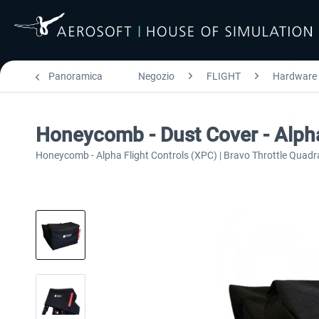
Panoramica
Negozio
FLIGHT
Hardware
Honeycomb - Dust Cover - Alph
Honeycomb - Alpha Flight Controls (XPC) | Bravo Throttle Quadr