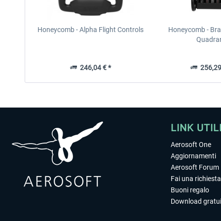
Honeycomb - Alpha Flight Controls
Honeycomb - Brav
Quadra
246,04 € *
256,29
LINK UTIL
Aerosoft One
Aggiornamenti
Aerosoft Forum
Fai una richiesta
Buoni regalo
Download gratui