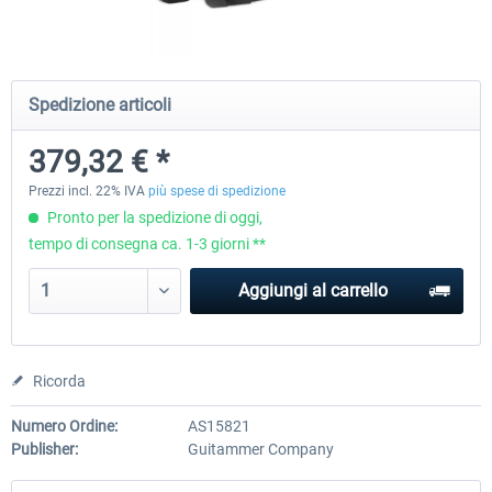
Natural Point - TrackIR 5 Standard Set
Natural Point - TrackIR 5 Gam
Spedizione articoli
379,32 € *
205,03 € *
251,17 € *
Prezzi incl. 22% IVA
più spese di spedizione
Pronto per la spedizione di oggi,
tempo di consegna ca. 1-3 giorni **
Aggiungi al carrello
Ricorda
Numero Ordine:
AS15821
Publisher:
Guitammer Company