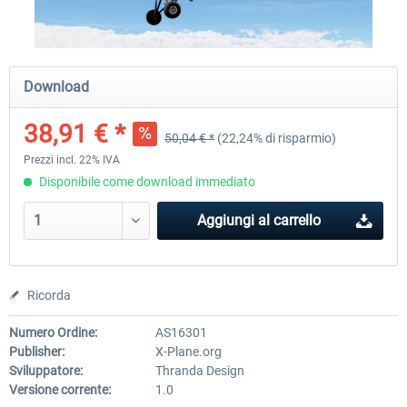
X-Plane.org - King Air 350 XP12
X-Plane.org - Cessna 172M 
Download
Series XP12
38,91 € *
50,04 € *
(22,24% di risparmio)
55,31 € *
33,78 € *
Prezzi incl. 22% IVA
Disponibile come download immediato
Aggiungi al carrello
Ricorda
Numero Ordine:
AS16301
Publisher:
X-Plane.org
Sviluppatore:
Thranda Design
Versione corrente:
1.0