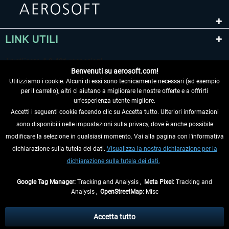
LINK UTILI
Benvenuti su aerosoft.com!
Utilizziamo i cookie. Alcuni di essi sono tecnicamente necessari (ad esempio
per il carrello), altri ci aiutano a migliorare le nostre offerte e a offrirti
un'esperienza utente migliore.
Accetti i seguenti cookie facendo clic su Accetta tutto. Ulteriori informazioni
sono disponibili nelle impostazioni sulla privacy, dove è anche possibile
RECEDERE DAL CONTRATTO
modificare la selezione in qualsiasi momento. Vai alla pagina con l'informativa
dichiarazione sulla tutela dei dati.
Visualizza la nostra dichiarazione per la
INFORMAZIONI
dichiarazione sulla tutela dei dati.
NON PERDETEVI LE ULTIME NOTIZIE
Google Tag Manager:
Tracking and Analysis ,
Meta Pixel:
Tracking and
Analysis ,
OpenStreetMap:
Misc
* Tutti i prezzi sono indicati al netto di Iva e
spese di spedizione
ed
eventualmente le spese di spedizione, se non diversamente descritto.
Accetta tutto
** Riguarda le spedizioni al di fuori della Germania, i tempi di consegna per le