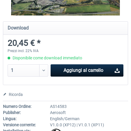
Airport Berlin Brandenburg V2 XP
Airport Zurich V2.0 XP
Download
20,45 € *
30,71 € *
26,60 € *
Prezzi incl. 22% IVA
Disponibile come download immediato
Aggiungi al carrello
Ricorda
Numero Ordine:
AS14583
Publisher:
Aerosoft
Lingua:
English/German
Versione corrente:
V1.0.0 (XP12) | V1.0.1 (XP11)