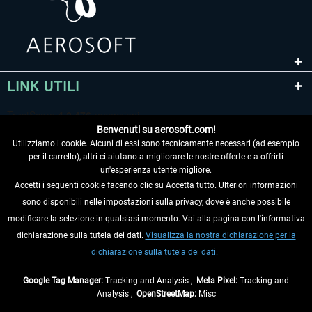
LINK UTILI
Benvenuti su aerosoft.com!
Utilizziamo i cookie. Alcuni di essi sono tecnicamente necessari (ad esempio
per il carrello), altri ci aiutano a migliorare le nostre offerte e a offrirti
un'esperienza utente migliore.
Accetti i seguenti cookie facendo clic su Accetta tutto. Ulteriori informazioni
sono disponibili nelle impostazioni sulla privacy, dove è anche possibile
RECEDERE DAL CONTRATTO
modificare la selezione in qualsiasi momento. Vai alla pagina con l'informativa
dichiarazione sulla tutela dei dati.
Visualizza la nostra dichiarazione per la
INFORMAZIONI
dichiarazione sulla tutela dei dati.
NON PERDETEVI LE ULTIME NOTIZIE
Google Tag Manager:
Tracking and Analysis ,
Meta Pixel:
Tracking and
Analysis ,
OpenStreetMap:
Misc
* Tutti i prezzi sono indicati al netto di Iva e
spese di spedizione
ed