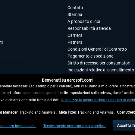
Contatti
Stampa
A proposito di noi
Responsabilità azienda
Carriera
ti
Patners
Condizioni Generali di Contratto
Pagamento e spedizione
Diritto di recesso per consumatori
Indicazioni relative allo smaltimento 
Dichiarazione sulla tutela dei dati
Benvenuti su aerosoft.com!
Editoriale
amente necessari (ad esempio per il carrello), altri ci aiutano a migliorare le nostre of
 Ulteriori informazioni sono disponibili nelle impostazioni sulla privacy, dove è anch
iva dichiarazione sulla tutela dei dati.
 DAL CONTRATTO
Visualizza la nostra dichiarazione per la dichi
ag Manager:
Tracking and Analysis ,
Meta Pixel:
Tracking and Analysis ,
OpenStree
ti al netto di Iva e
spese di spedizione
ed eventualmente le spese di spedizione, se n
Accetta t
onalizza impostazioni
Tecnicamente necessario per accettare
di fuori della Germania, i tempi di consegna per le altre nazioni sono disponibili nell