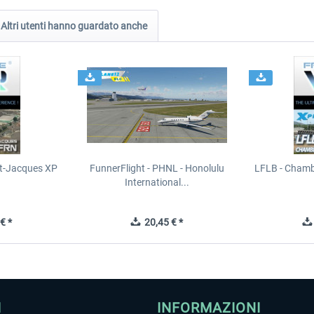
Altri utenti hanno guardato anche
t-Jacques XP
FunnerFlight - PHNL - Honolulu
LFLB - Chamb
International...
€ *
20,45 € *
I
INFORMAZIONI