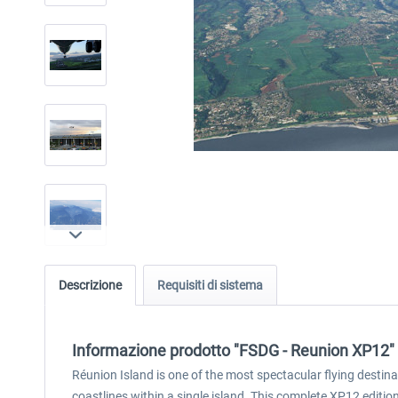
Descrizione
Requisiti di sistema
Informazione prodotto "FSDG - Reunion XP12"
Réunion Island is one of the most spectacular flying destin
coastlines within a single island. This complete XP12 editi