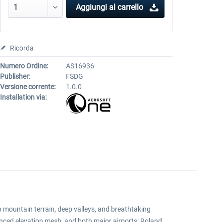
Aggiungi al carrello
Ricorda
Numero Ordine:
AS16936
Publisher:
FSDG
Versione corrente:
1.0.0
Installation via:
p mountain terrain, deep valleys, and breathtaking
hanced elevation mesh, and both major airports: Roland