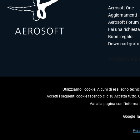
Aerosoft One
Aggiornamenti
Aerosoft Forum
Fai una richiesta
Buoni regalo
Download gratui
Utilizziamo i cookie. Alcuni di essi sono tecnic
Accetti i seguenti cookie facendo clic su Accetta tutto.
Vai alla pagina con l'informat
RECEDERE
Google T
* Tutti i prezzi sono indica
Pers
** Riguarda le spedizioni al 