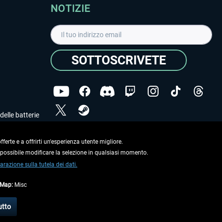
NOTIZIE
SOTTOSCRIVETE
delle batterie
Ho letto l'informativa sulla
dichiarazione sulla tutela
dei dati
.
ferte e a offrirti un'esperienza utente migliore.
e possibile modificare la selezione in qualsiasi momento.
Copyright © Aerosoft GmbH. Tutti i diritti riservati.
arazione sulla tutela dei dati.
tMap:
Misc
on diversamente descritto.
utto
e
informazioni di spedizione
.