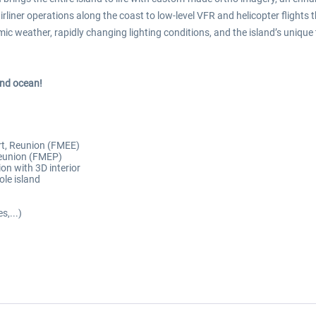
er operations along the coast to low-level VFR and helicopter flights th
amic weather, rapidly changing lighting conditions, and the island’s unique
and ocean!
ort, Reunion (FMEE)
 Reunion (FMEP)
n with 3D interior
ole island
s,...)