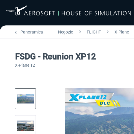
Panoramica
Negozio
FLIGHT
X-Plane
FSDG - Reunion XP12
X-Plane 12