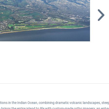
ations in the Indian Ocean, combining dramatic volcanic landscapes, stee
on brings the entire island to life with custom-made ortho imagery, an en