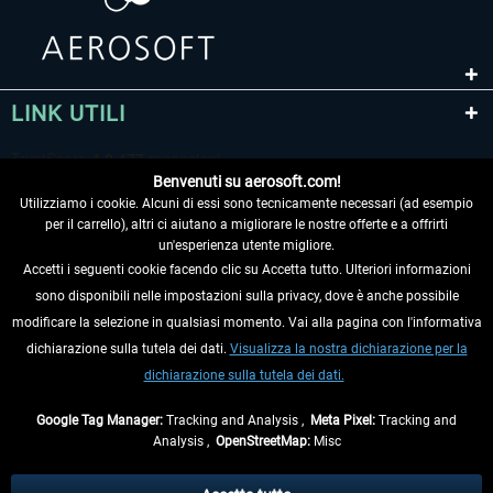
LINK UTILI
Benvenuti su aerosoft.com!
Utilizziamo i cookie. Alcuni di essi sono tecnicamente necessari (ad esempio
per il carrello), altri ci aiutano a migliorare le nostre offerte e a offrirti
un'esperienza utente migliore.
Accetti i seguenti cookie facendo clic su Accetta tutto. Ulteriori informazioni
sono disponibili nelle impostazioni sulla privacy, dove è anche possibile
RECEDERE DAL CONTRATTO
modificare la selezione in qualsiasi momento. Vai alla pagina con l'informativa
dichiarazione sulla tutela dei dati.
Visualizza la nostra dichiarazione per la
INFORMAZIONI
dichiarazione sulla tutela dei dati.
NON PERDETEVI LE ULTIME NOTIZIE
Google Tag Manager:
Tracking and Analysis ,
Meta Pixel:
Tracking and
Analysis ,
OpenStreetMap:
Misc
* Tutti i prezzi sono indicati al netto di Iva e
spese di spedizione
ed
eventualmente le spese di spedizione, se non diversamente descritto.