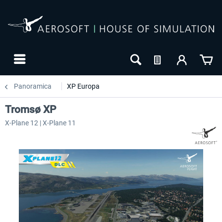
Panoramica
XP Europa
Tromsø XP
X-Plane 12 | X-Plane 11