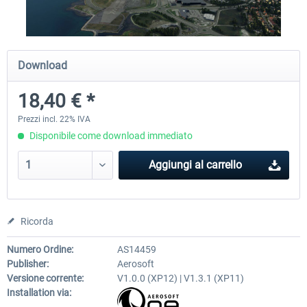
Airport Berlin Brandenburg V2 XP
Airport Zurich V2.0 XP
Download
18,40 € *
30,71 € *
26,60 € *
Prezzi incl. 22% IVA
Disponibile come download immediato
Aggiungi al carrello
Ricorda
Numero Ordine:
AS14459
Publisher:
Aerosoft
Versione corrente:
V1.0.0 (XP12) | V1.3.1 (XP11)
Installation via: