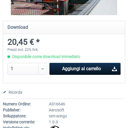
Airport Berlin Brandenburg V2 XP
Airport Zurich V2.0 XP
Download
20,45 € *
30,71 € *
26,60 € *
Prezzi incl. 22% IVA
Disponibile come download immediato
Aggiungi al carrello
Ricorda
Numero Ordine:
AS16646
Publisher:
Aerosoft
Sviluppatore:
sim-wings
Versione corrente:
1.0.0