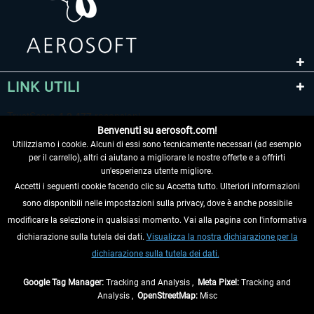
LINK UTILI
Benvenuti su aerosoft.com!
Utilizziamo i cookie. Alcuni di essi sono tecnicamente necessari (ad esempio
per il carrello), altri ci aiutano a migliorare le nostre offerte e a offrirti
un'esperienza utente migliore.
Accetti i seguenti cookie facendo clic su Accetta tutto. Ulteriori informazioni
sono disponibili nelle impostazioni sulla privacy, dove è anche possibile
RECEDERE DAL CONTRATTO
modificare la selezione in qualsiasi momento. Vai alla pagina con l'informativa
dichiarazione sulla tutela dei dati.
Visualizza la nostra dichiarazione per la
INFORMAZIONI
dichiarazione sulla tutela dei dati.
NON PERDETEVI LE ULTIME NOTIZIE
Google Tag Manager:
Tracking and Analysis ,
Meta Pixel:
Tracking and
Analysis ,
OpenStreetMap:
Misc
* Tutti i prezzi sono indicati al netto di Iva e
spese di spedizione
ed