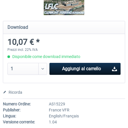
Airport Berlin Brandenburg V2 XP
Airport Zurich V2.0 XP
Download
10,07 € *
30,71 € *
26,60 € *
Prezzi incl. 22% IVA
Disponibile come download immediato
Aggiungi al carrello
Ricorda
Numero Ordine:
AS15229
Publisher:
France VFR
Lingua:
English/Français
Versione corrente:
1.04