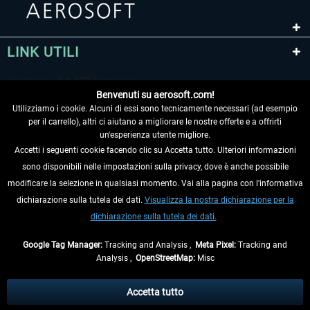
LINK UTILI
Benvenuti su aerosoft.com!
Utilizziamo i cookie. Alcuni di essi sono tecnicamente necessari (ad esempio
per il carrello), altri ci aiutano a migliorare le nostre offerte e a offrirti
un'esperienza utente migliore.
Accetti i seguenti cookie facendo clic su Accetta tutto. Ulteriori informazioni
sono disponibili nelle impostazioni sulla privacy, dove è anche possibile
RECEDERE DAL CONTRATTO
modificare la selezione in qualsiasi momento. Vai alla pagina con l'informativa
dichiarazione sulla tutela dei dati.
Visualizza la nostra dichiarazione per la
INFORMAZIONI
dichiarazione sulla tutela dei dati.
NON PERDETEVI LE ULTIME NOTIZIE
Google Tag Manager:
Tracking and Analysis ,
Meta Pixel:
Tracking and
Analysis ,
OpenStreetMap:
Misc
* Tutti i prezzi sono indicati al netto di Iva e
spese di spedizione
ed
eventualmente le spese di spedizione, se non diversamente descritto.
Accetta tutto
** Riguarda le spedizioni al di fuori della Germania, i tempi di consegna per le