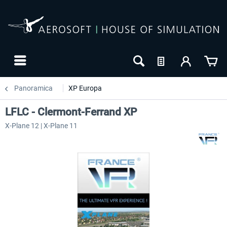
Panoramica
XP Europa
LFLC - Clermont-Ferrand XP
X-Plane 12 | X-Plane 11