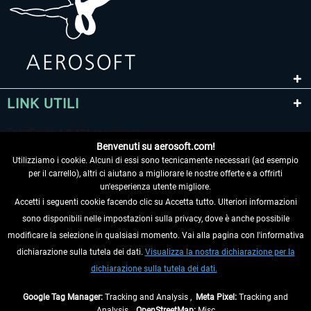
LINK UTILI
Benvenuti su aerosoft.com!
Utilizziamo i cookie. Alcuni di essi sono tecnicamente necessari (ad esempio
per il carrello), altri ci aiutano a migliorare le nostre offerte e a offrirti
un'esperienza utente migliore.
Accetti i seguenti cookie facendo clic su Accetta tutto. Ulteriori informazioni
sono disponibili nelle impostazioni sulla privacy, dove è anche possibile
RECEDERE DAL CONTRATTO
modificare la selezione in qualsiasi momento. Vai alla pagina con l'informativa
dichiarazione sulla tutela dei dati.
Visualizza la nostra dichiarazione per la
INFORMAZIONI
dichiarazione sulla tutela dei dati.
NON PERDETEVI LE ULTIME NOTIZIE
Google Tag Manager:
Tracking and Analysis ,
Meta Pixel:
Tracking and
Analysis ,
OpenStreetMap:
Misc