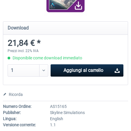
Airport Berlin Brandenburg V2 XP
Airport Zurich V2.0 XP
Download
21,84 € *
30,71 € *
26,60 € *
Prezzi incl. 22% IVA
Disponibile come download immediato
Aggiungi al carrello
Ricorda
Numero Ordine:
AS15165
Publisher:
Skyline Simulations
Lingua:
English
Versione corrente:
1.1