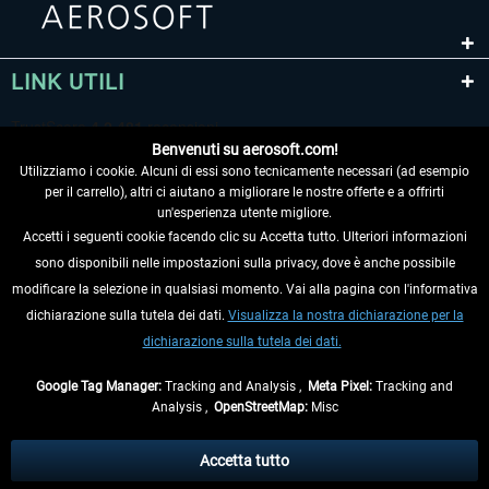
LINK UTILI
Benvenuti su aerosoft.com!
Utilizziamo i cookie. Alcuni di essi sono tecnicamente necessari (ad esempio
per il carrello), altri ci aiutano a migliorare le nostre offerte e a offrirti
un'esperienza utente migliore.
Accetti i seguenti cookie facendo clic su Accetta tutto. Ulteriori informazioni
sono disponibili nelle impostazioni sulla privacy, dove è anche possibile
RECEDERE DAL CONTRATTO
modificare la selezione in qualsiasi momento. Vai alla pagina con l'informativa
dichiarazione sulla tutela dei dati.
Visualizza la nostra dichiarazione per la
INFORMAZIONI
dichiarazione sulla tutela dei dati.
NON PERDETEVI LE ULTIME NOTIZIE
Google Tag Manager:
Tracking and Analysis ,
Meta Pixel:
Tracking and
Analysis ,
OpenStreetMap:
Misc
* Tutti i prezzi sono indicati al netto di Iva e
spese di spedizione
ed
eventualmente le spese di spedizione, se non diversamente descritto.
Accetta tutto
** Riguarda le spedizioni al di fuori della Germania, i tempi di consegna per le