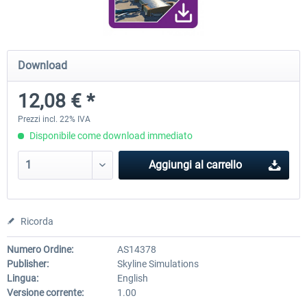
FunnerFlight - KSAN, KNZY & Naval
Saint Croix XP
Download
Base San...
12,08 € *
20,45 € *
25,40 € *
Prezzi incl. 22% IVA
Disponibile come download immediato
Aggiungi al carrello
Ricorda
Numero Ordine:
AS14378
Publisher:
Skyline Simulations
Lingua:
English
Versione corrente:
1.00