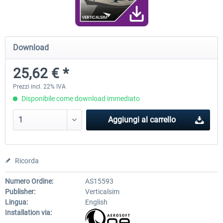
FunnerFlight - KSAN, KNZY & Naval
Saint Croix XP
Download
Base San...
25,62 € *
20,45 € *
25,40 € *
Prezzi incl. 22% IVA
Disponibile come download immediato
Aggiungi al carrello
Ricorda
Numero Ordine:
AS15593
Publisher:
Verticalsim
Lingua:
English
Installation via: