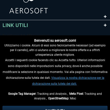
LINK UTILI
Benvenuti su aerosoft.com!
Utilizziamo i cookie. Alcuni di essi sono tecnicamente necessari (ad esempio
per il carrello), altri ci aiutano a migliorare le nostre offerte e a offrirti
un'esperienza utente migliore.
Accetti i seguenti cookie facendo clic su Accetta tutto. Ulteriori informazioni
sono disponibili nelle impostazioni sulla privacy, dove è anche possibile
RECEDERE DAL CONTRATTO
modificare la selezione in qualsiasi momento. Vai alla pagina con l'informativa
dichiarazione sulla tutela dei dati.
Visualizza la nostra dichiarazione per la
INFORMAZIONI
dichiarazione sulla tutela dei dati.
NON PERDETEVI LE ULTIME NOTIZIE
Google Tag Manager:
Tracking and Analysis ,
Meta Pixel:
Tracking and
Analysis ,
OpenStreetMap:
Misc
* Tutti i prezzi sono indicati al netto di Iva e
spese di spedizione
ed
eventualmente le spese di spedizione, se non diversamente descritto.