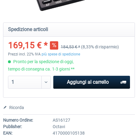
Honeycomb - Sierra TPM Module
Yawman Arrow
Spedizione articoli
169,15 € *
184,53 € *
(8,33% di risparmio)
255,27 € *
225,54 € *
Prezzi incl. 22% IVA
più spese di spedizione
Pronto per la spedizione di oggi,
tempo di consegna ca. 1-3 giorni **
Aggiungi al carrello
Ricorda
Numero Ordine:
AS16127
Publisher:
Octavi
EAN:
4170000105138