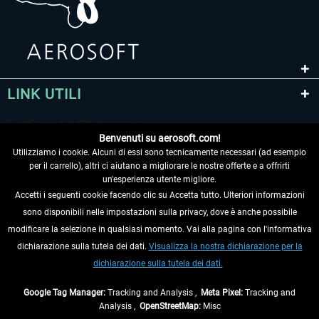
LINK UTILI
Benvenuti su aerosoft.com!
Utilizziamo i cookie. Alcuni di essi sono tecnicamente necessari (ad esempio
per il carrello), altri ci aiutano a migliorare le nostre offerte e a offrirti
un'esperienza utente migliore.
Accetti i seguenti cookie facendo clic su Accetta tutto. Ulteriori informazioni
sono disponibili nelle impostazioni sulla privacy, dove è anche possibile
RECEDERE DAL CONTRATTO
modificare la selezione in qualsiasi momento. Vai alla pagina con l'informativa
dichiarazione sulla tutela dei dati.
Visualizza la nostra dichiarazione per la
INFORMAZIONI
dichiarazione sulla tutela dei dati.
NON PERDETEVI LE ULTIME NOTIZIE
Google Tag Manager:
Tracking and Analysis ,
Meta Pixel:
Tracking and
Analysis ,
OpenStreetMap:
Misc