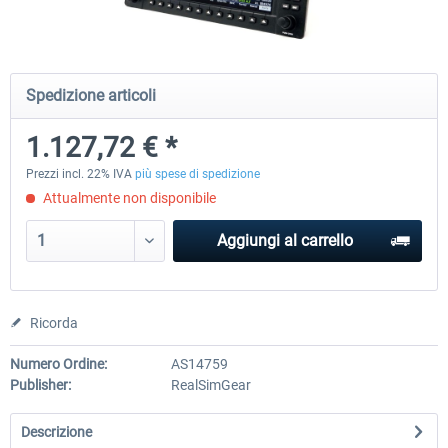
Honeycomb - Sierra TPM Module
Yawman Arrow
Spedizione articoli
1.127,72 € *
255,27 € *
225,54 € *
Prezzi incl. 22% IVA
più spese di spedizione
Attualmente non disponibile
Aggiungi al carrello
Ricorda
Numero Ordine:
AS14759
Publisher:
RealSimGear
Descrizione