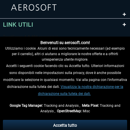
LINK UTILI
Benvenuti su aerosoft.com!
Utilizziamo i cookie. Alcuni di essi sono tecnicamente necessari (ad esempio
per il carrello), altri ci aiutano a migliorare le nostre offerte e a offrirti
un'esperienza utente migliore.
Accetti i seguenti cookie facendo clic su Accetta tutto. Ulteriori informazioni
sono disponibili nelle impostazioni sulla privacy, dove è anche possibile
RECEDERE DAL CONTRATTO
modificare la selezione in qualsiasi momento. Vai alla pagina con l'informativa
dichiarazione sulla tutela dei dati.
Visualizza la nostra dichiarazione per la
INFORMAZIONI
dichiarazione sulla tutela dei dati.
NON PERDETEVI LE ULTIME NOTIZIE
Google Tag Manager:
Tracking and Analysis ,
Meta Pixel:
Tracking and
Analysis ,
OpenStreetMap:
Misc
* Tutti i prezzi sono indicati al netto di Iva e
spese di spedizione
ed
eventualmente le spese di spedizione, se non diversamente descritto.
Accetta tutto