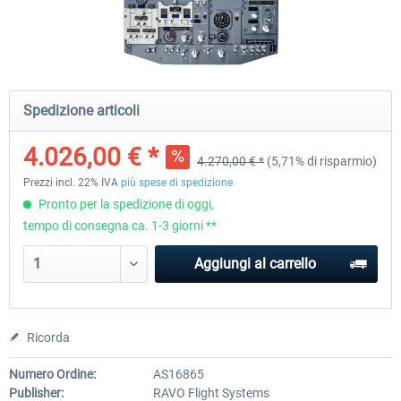
Virtual Fly - Flight Sim Panel - SOLO
Virtual Fly - Flight Sim Panel
GA
GA1
Spedizione articoli
4.044,44 € *
6.094,86 € *
4.026,00 € *
4.270,00 € *
(5,71% di risparmio)
Prezzi incl. 22% IVA
più spese di spedizione
Pronto per la spedizione di oggi,
tempo di consegna ca. 1-3 giorni **
Aggiungi al carrello
Ricorda
Numero Ordine:
AS16865
Publisher:
RAVO Flight Systems