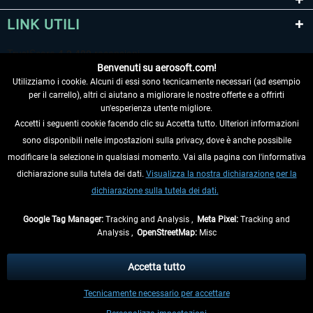
LINK UTILI
Benvenuti su aerosoft.com!
Utilizziamo i cookie. Alcuni di essi sono tecnicamente necessari (ad esempio
per il carrello), altri ci aiutano a migliorare le nostre offerte e a offrirti
un'esperienza utente migliore.
Accetti i seguenti cookie facendo clic su Accetta tutto. Ulteriori informazioni
sono disponibili nelle impostazioni sulla privacy, dove è anche possibile
RECEDERE DAL CONTRATTO
modificare la selezione in qualsiasi momento. Vai alla pagina con l'informativa
dichiarazione sulla tutela dei dati.
Visualizza la nostra dichiarazione per la
INFORMAZIONI
dichiarazione sulla tutela dei dati.
NON PERDETEVI LE ULTIME NOTIZIE
Google Tag Manager:
Tracking and Analysis ,
Meta Pixel:
Tracking and
Analysis ,
OpenStreetMap:
Misc
* Tutti i prezzi sono indicati al netto di Iva e
spese di spedizione
ed
eventualmente le spese di spedizione, se non diversamente descritto.
Accetta tutto
** Riguarda le spedizioni al di fuori della Germania, i tempi di consegna per le
Tecnicamente necessario per accettare
altre nazioni sono disponibili nelle
informazioni di spedizione
.