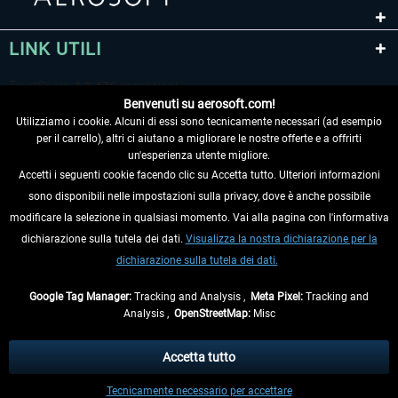
LINK UTILI
Benvenuti su aerosoft.com!
Utilizziamo i cookie. Alcuni di essi sono tecnicamente necessari (ad esempio
per il carrello), altri ci aiutano a migliorare le nostre offerte e a offrirti
un'esperienza utente migliore.
Accetti i seguenti cookie facendo clic su Accetta tutto. Ulteriori informazioni
sono disponibili nelle impostazioni sulla privacy, dove è anche possibile
RECEDERE DAL CONTRATTO
modificare la selezione in qualsiasi momento. Vai alla pagina con l'informativa
dichiarazione sulla tutela dei dati.
Visualizza la nostra dichiarazione per la
INFORMAZIONI
dichiarazione sulla tutela dei dati.
NON PERDETEVI LE ULTIME NOTIZIE
Google Tag Manager:
Tracking and Analysis ,
Meta Pixel:
Tracking and
Analysis ,
OpenStreetMap:
Misc
* Tutti i prezzi sono indicati al netto di Iva e
spese di spedizione
ed
eventualmente le spese di spedizione, se non diversamente descritto.
Accetta tutto
** Riguarda le spedizioni al di fuori della Germania, i tempi di consegna per le
Tecnicamente necessario per accettare
altre nazioni sono disponibili nelle
informazioni di spedizione
.