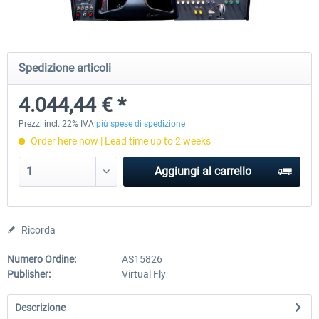
Virtual Fly - Flight Sim Panel - SOLO
Virtual Fly - Flight Sim Panel
Spedizione articoli
GA
GA1
4.044,44 € *
4.044,44 € *
6.094,86 € *
Prezzi incl. 22% IVA
più spese di spedizione
Order here now | Lead time up to 2 weeks
Aggiungi al carrello
Ricorda
Numero Ordine:
AS15826
Publisher:
Virtual Fly
Descrizione