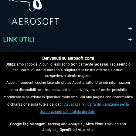
LINK UTILI
Benvenuti su aerosoft.com!
Utilizziamo i cookie. Alcuni di essi sono tecnicamente necessari (ad esempio
per il carrello), altri ci aiutano a migliorare le nostre offerte e a offrirti
un'esperienza utente migliore.
Accetti i seguenti cookie facendo clic su Accetta tutto. Ulteriori informazioni
sono disponibili nelle impostazioni sulla privacy, dove è anche possibile
RECEDERE DAL CONTRATTO
modificare la selezione in qualsiasi momento. Vai alla pagina con l'informativa
dichiarazione sulla tutela dei dati.
Visualizza la nostra dichiarazione per la
INFORMAZIONI
dichiarazione sulla tutela dei dati.
NON PERDETEVI LE ULTIME NOTIZIE
Google Tag Manager:
Tracking and Analysis ,
Meta Pixel:
Tracking and
Analysis ,
OpenStreetMap:
Misc