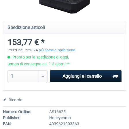
Honeycomb - Foxtrot Aviation Stick
Pro Flight Trainer - PUMA X A
Spedizione articoli
Snap Action
153,77 € *
153,77 € *
2.204,19 € *
Prezzi incl. 22% IVA
più spese di spedizione
Pronto per la spedizione di oggi,
tempo di consegna ca. 1-3 giorni **
Aggiungi al carrello
Ricorda
Numero Ordine:
AS16625
Publisher:
Honeycomb
EAN:
4039621003363