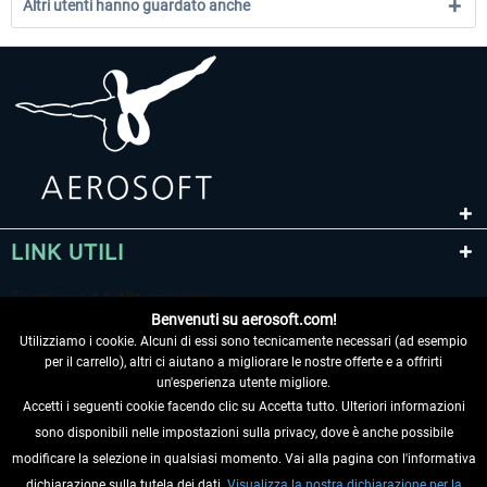
Altri utenti hanno guardato anche
LINK UTILI
Benvenuti su aerosoft.com!
Utilizziamo i cookie. Alcuni di essi sono tecnicamente necessari (ad esempio
per il carrello), altri ci aiutano a migliorare le nostre offerte e a offrirti
un'esperienza utente migliore.
Accetti i seguenti cookie facendo clic su Accetta tutto. Ulteriori informazioni
sono disponibili nelle impostazioni sulla privacy, dove è anche possibile
RECEDERE DAL CONTRATTO
modificare la selezione in qualsiasi momento. Vai alla pagina con l'informativa
dichiarazione sulla tutela dei dati.
Visualizza la nostra dichiarazione per la