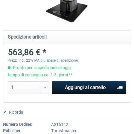
Honeycomb - Foxtrot Aviation Stick
Pro Flight Trainer - PUMA X A
Snap Action
Spedizione articoli
153,77 € *
2.204,19 € *
563,86 € *
Prezzi incl. 22% IVA
più spese di spedizione
Pronto per la spedizione di oggi,
tempo di consegna ca. 1-3 giorni **
Aggiungi al carrello
Ricorda
Numero Ordine:
AS16142
Publisher:
Thrustmaster