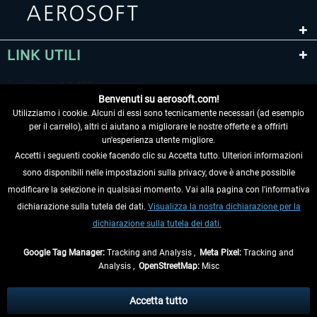
LINK UTILI
Benvenuti su aerosoft.com!
Utilizziamo i cookie. Alcuni di essi sono tecnicamente necessari (ad esempio
per il carrello), altri ci aiutano a migliorare le nostre offerte e a offrirti
un'esperienza utente migliore.
Accetti i seguenti cookie facendo clic su Accetta tutto. Ulteriori informazioni
sono disponibili nelle impostazioni sulla privacy, dove è anche possibile
RECEDERE DAL CONTRATTO
modificare la selezione in qualsiasi momento. Vai alla pagina con l'informativa
dichiarazione sulla tutela dei dati.
Visualizza la nostra dichiarazione per la
INFORMAZIONI
dichiarazione sulla tutela dei dati.
NON PERDETEVI LE ULTIME NOTIZIE
Google Tag Manager:
Tracking and Analysis ,
Meta Pixel:
Tracking and
Analysis ,
OpenStreetMap:
Misc
* Tutti i prezzi sono indicati al netto di Iva e
spese di spedizione
ed
eventualmente le spese di spedizione, se non diversamente descritto.
Accetta tutto
** Riguarda le spedizioni al di fuori della Germania, i tempi di consegna per le