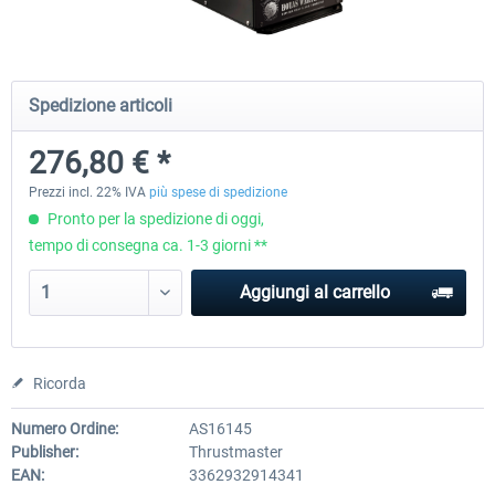
Honeycomb - Bravo Throttle Quadrant
Honeycomb Yoke & Throttle 
Spedizione articoli
276,80 € *
256,29 € *
471,59 € *
Prezzi incl. 22% IVA
più spese di spedizione
Pronto per la spedizione di oggi,
tempo di consegna ca. 1-3 giorni **
Aggiungi al carrello
Ricorda
Numero Ordine:
AS16145
Publisher:
Thrustmaster
EAN:
3362932914341