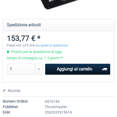
Honeycomb - Foxtrot Aviation Stick
Pro Flight Trainer - PUMA X A
Spedizione articoli
Snap Action
153,77 € *
153,77 € *
2.204,19 € *
Prezzi incl. 22% IVA
più spese di spedizione
Pronto per la spedizione di oggi,
tempo di consegna ca. 1-3 giorni **
Aggiungi al carrello
Ricorda
Numero Ordine:
AS16144
Publisher:
Thrustmaster
EAN:
3362932915614