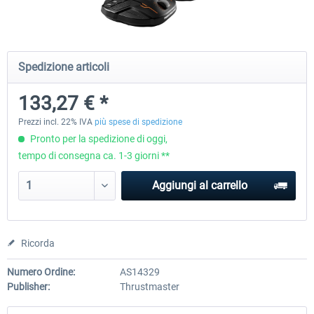
Yawman Arrow
Pro Flight Trainer - PUMA X A
Spedizione articoli
Snap Action
133,27 € *
225,54 € *
2.204,19 € *
Prezzi incl. 22% IVA
più spese di spedizione
Pronto per la spedizione di oggi,
tempo di consegna ca. 1-3 giorni **
Aggiungi al carrello
Ricorda
Numero Ordine:
AS14329
Publisher:
Thrustmaster