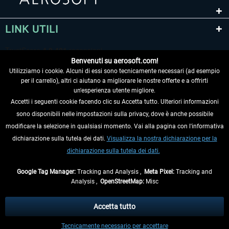
LINK UTILI
Benvenuti su aerosoft.com!
Utilizziamo i cookie. Alcuni di essi sono tecnicamente necessari (ad esempio
per il carrello), altri ci aiutano a migliorare le nostre offerte e a offrirti
un'esperienza utente migliore.
Accetti i seguenti cookie facendo clic su Accetta tutto. Ulteriori informazioni
sono disponibili nelle impostazioni sulla privacy, dove è anche possibile
RECEDERE DAL CONTRATTO
modificare la selezione in qualsiasi momento. Vai alla pagina con l'informativa
dichiarazione sulla tutela dei dati.
Visualizza la nostra dichiarazione per la
INFORMAZIONI
dichiarazione sulla tutela dei dati.
NON PERDETEVI LE ULTIME NOTIZIE
Google Tag Manager:
Tracking and Analysis ,
Meta Pixel:
Tracking and
Analysis ,
OpenStreetMap:
Misc
* Tutti i prezzi sono indicati al netto di Iva e
spese di spedizione
ed
eventualmente le spese di spedizione, se non diversamente descritto.
Accetta tutto
** Riguarda le spedizioni al di fuori della Germania, i tempi di consegna per le
Tecnicamente necessario per accettare