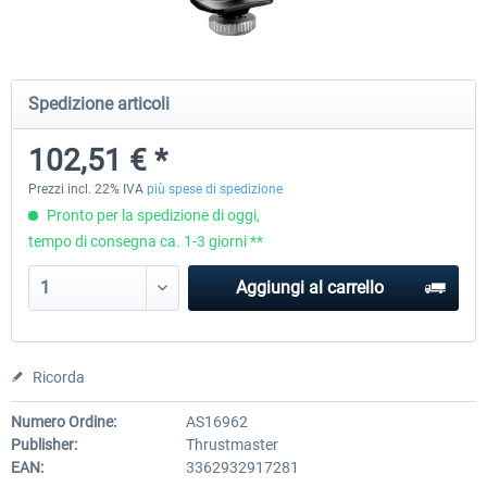
Honeycomb - Foxtrot Aviation Stick
Pro Flight Trainer - PUMA X A
Spedizione articoli
Snap Action
102,51 € *
153,77 € *
2.204,19 € *
Prezzi incl. 22% IVA
più spese di spedizione
Pronto per la spedizione di oggi,
tempo di consegna ca. 1-3 giorni **
Aggiungi al carrello
Ricorda
Numero Ordine:
AS16962
Publisher:
Thrustmaster
EAN:
3362932917281