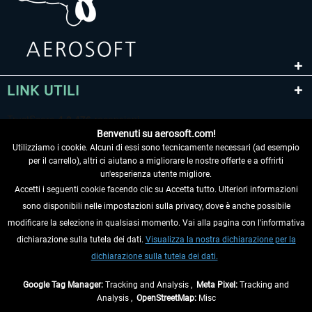
LINK UTILI
Benvenuti su aerosoft.com!
Utilizziamo i cookie. Alcuni di essi sono tecnicamente necessari (ad esempio
per il carrello), altri ci aiutano a migliorare le nostre offerte e a offrirti
un'esperienza utente migliore.
Accetti i seguenti cookie facendo clic su Accetta tutto. Ulteriori informazioni
sono disponibili nelle impostazioni sulla privacy, dove è anche possibile
RECEDERE DAL CONTRATTO
modificare la selezione in qualsiasi momento. Vai alla pagina con l'informativa
dichiarazione sulla tutela dei dati.
Visualizza la nostra dichiarazione per la
INFORMAZIONI
dichiarazione sulla tutela dei dati.
NON PERDETEVI LE ULTIME NOTIZIE
Google Tag Manager:
Tracking and Analysis ,
Meta Pixel:
Tracking and
Analysis ,
OpenStreetMap:
Misc