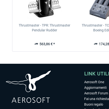
Thrustmaster - TPR: Thrustmaster
Thrustmaster - T
Pendular Rudder
Boeing Edi
563,86 € *
174,28
LINK UTIL
Aerosoft One
Aggiornamenti
Aerosoft Forum
Fai una richiesta
Buoni regalo