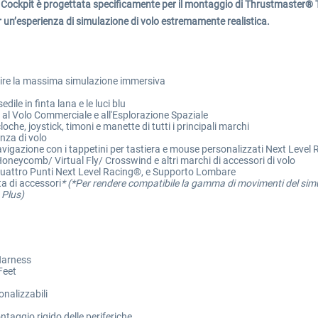
r Cockpit è progettata specificamente per il montaggio di Thrustmaster® 
r un’esperienza di simulazione di volo estremamente realistica.
tire la massima simulazione immersiva
ile in finta lana e le luci blu
 al Volo Commerciale e all'Esplorazione Spaziale
che, joystick, timoni e manette di tutti i principali marchi
nza di volo
navigazione con i tappetini per tastiera e mouse personalizzati Next Level
neycomb/ Virtual Fly/ Crosswind e altri marchi di accessori di volo
 Quattro Punti Next Level Racing®, e Supporto Lombare
a di accessori
* (*Per rendere compatibile la gamma di movimenti del simu
 Plus
)
Harness
Feet
nalizzabili
ntaggio rigido delle periferiche