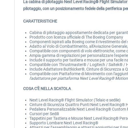
La cabina di pilotaggio Next Level Racing® Flight Simulato
pilotaggio, con un posizionamento fedele della periferica pe
CARATTERISTICHE
Cabina di pilotaggio appositamente dedicata per garan
Prodotto con licenza ufficiale di The Boeing Company
Componenti ispirati alla Boeing come il rivestimento del sed
Adatto al Volo di Combattimento, all'Aviazione Generale,
Compatibile con componenti di volo elettroniche, come clo
Ampia gamma di regolazioni per personalizzare l'esperie
Include il supporto per tastiera e mouse per una facile 
Compatibile con Thrustmaster® / Logitech / Saitek® / Ho
Include Adattatore Buttkicker®, Cinture di Sicurezza a
Compatibile con Piattaforme di Movimento con l'aggiunt
l'adattatore per piattaforma Next Level Racing® Motion
COSA C'È NELLA SCATOLA
Next Level Racing® Flight Simulator (Telaio e sedile)
Cinture di Sicurezza Quattro Punti Next Level Racing® 
Pedaliera Personalizzabile Next Level Racing® Custom 
Cursori per Sedili
Tappetini per Tastiera e Mouse Next Level Racing® Perso
Supporto Lombare Next Level Racing®
Attrezzi per l’assemblaggio e attrezzi aggiuntivi per il mo