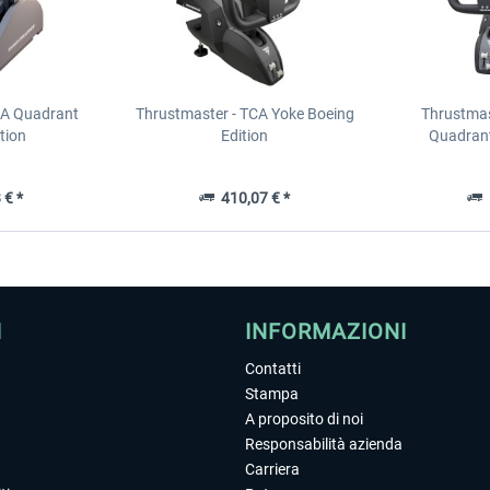
CA Quadrant
Thrustmaster - TCA Yoke Boeing
Thrustmas
tion
Edition
Quadrant
 € *
410,07 € *
5
I
INFORMAZIONI
Contatti
Stampa
A proposito di noi
Responsabilità azienda
Carriera