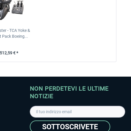
ter - TCA Yoke &
 Pack Boeing...
12,59 € *
NON PERDETEVI LE ULTIME
NOTIZIE
SOTTOSCRIVETE