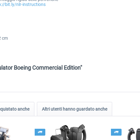
://bit.ly/nlr-instructions
22 cm
mulator Boeing Commercial Edition"
acquistato anche
Altri utenti hanno guardato anche