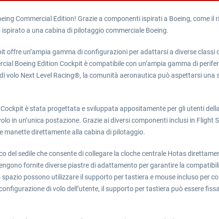
ng Commercial Edition! Grazie a componenti ispirati a Boeing, come il rives
o ispirato a una cabina di pilotaggio commerciale Boeing.
 offre un’ampia gamma di configurazioni per adattarsi a diverse classi d
al Boeing Edition Cockpit è compatibile con un’ampia gamma di periferiche
di volo Next Level Racing®, la comunità aeronautica può aspettarsi una s
 Cockpit è stata progettata e sviluppata appositamente per gli utenti dell
olo in un’unica postazione. Grazie ai diversi componenti inclusi in Flight 
manette direttamente alla cabina di pilotaggio.
co del sedile che consente di collegare la cloche centrale Hotas direttamen
vengono fornite diverse piastre di adattamento per garantire la compatibili
lo spazio possono utilizzare il supporto per tastiera e mouse incluso per col
configurazione di volo dell’utente, il supporto per tastiera può essere fiss