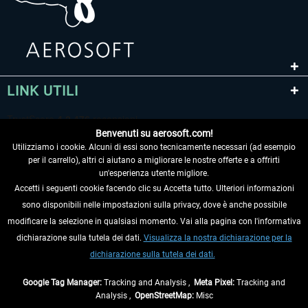
LINK UTILI
Benvenuti su aerosoft.com!
Utilizziamo i cookie. Alcuni di essi sono tecnicamente necessari (ad esempio
per il carrello), altri ci aiutano a migliorare le nostre offerte e a offrirti
un'esperienza utente migliore.
Accetti i seguenti cookie facendo clic su Accetta tutto. Ulteriori informazioni
sono disponibili nelle impostazioni sulla privacy, dove è anche possibile
RECEDERE DAL CONTRATTO
modificare la selezione in qualsiasi momento. Vai alla pagina con l'informativa
dichiarazione sulla tutela dei dati.
Visualizza la nostra dichiarazione per la
INFORMAZIONI
dichiarazione sulla tutela dei dati.
NON PERDETEVI LE ULTIME NOTIZIE
Google Tag Manager:
Tracking and Analysis ,
Meta Pixel:
Tracking and
Analysis ,
OpenStreetMap:
Misc