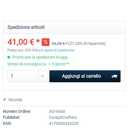
Honeycomb - Flight Sim USB Hub
CockpitCrafters - Under-Des
Spedizione articoli
41,00 € *
56,38 € *
(27,28% di risparmio)
56,38 € *
51,25 € *
41,00 € *
Prezzi incl. 22% IVA
più spese di spedizione
Pronto per la spedizione di oggi,
tempo di consegna ca. 1-3 giorni **
Aggiungi al carrello
Ricorda
Numero Ordine:
AS16640
Publisher:
CockpitCrafters
EAN:
4170000243229