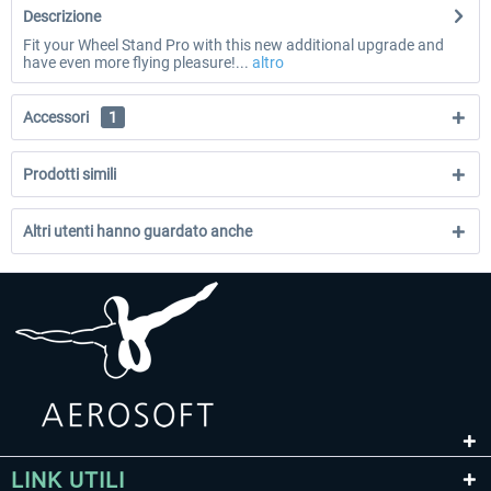
Descrizione
Fit your Wheel Stand Pro with this new additional upgrade and
have even more flying pleasure!...
altro
Accessori
1
Prodotti simili
Altri utenti hanno guardato anche
LINK UTILI