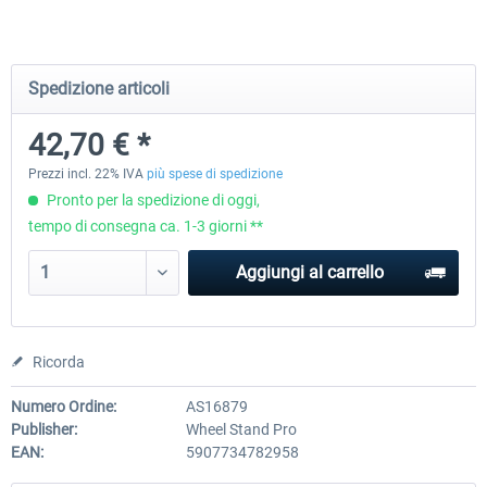
Wheel Stand Pro for Thrustmaster
Wheel Stand Pro Upgrade -
Spedizione articoli
Hotas Warthog,...
Rudders Fastening
42,70 € *
230,66 € *
47,58 € *
Prezzi incl. 22% IVA
più spese di spedizione
Pronto per la spedizione di oggi,
tempo di consegna ca. 1-3 giorni **
Aggiungi al carrello
Ricorda
Numero Ordine:
AS16879
Publisher:
Wheel Stand Pro
EAN:
5907734782958