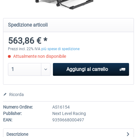
Wheel Stand Pro for Thrustmaster
Wheel Stand Pro Upgrade -
Spedizione articoli
Hotas Warthog,...
Rudders Fastening
563,86 € *
230,66 € *
47,58 € *
Prezzi incl. 22% IVA
più spese di spedizione
Attualmente non disponibile
Aggiungi al carrello
Ricorda
Numero Ordine:
AS16154
Publisher:
Next Level Racing
EAN:
9359668000497
Descrizione