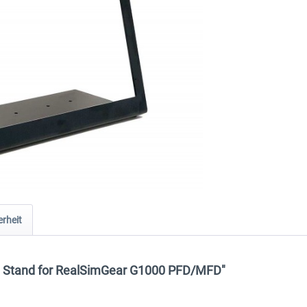
rheit
p Stand for RealSimGear G1000 PFD/MFD"