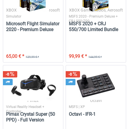
XBOX Game Studios, Aerosoft
XBOX Game Studios, Aerosoft
Simulator
MSFS 2020 - Premium Deluxe +
CRJ 550/700
Drzewiecki Design - EPRA Radom
Octavi - IFR-1
Microsoft Flight Simulator
MSFS 2020 + CRJ
MSFS FREE
2020 - Premium Deluxe
550/700 Limited Bundle
179,99 €
0,00 € *
164,99 € *
65,00 € *
99,99 € *
129,99 € *
144,99 € *
-8
-8
Pimax
Octavi
Virtual Reality Headset +
MSFS | XP
Controller
Pimax Crystal Super (50
Octavi - IFR-1
PPD) - Full Version