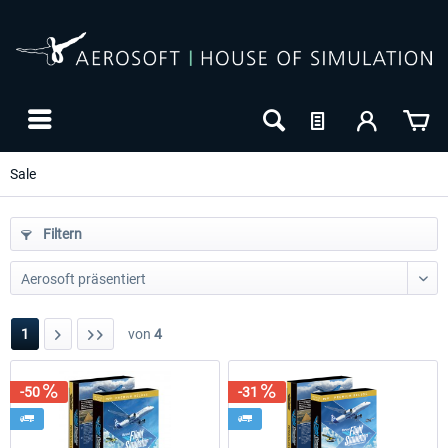
Sale
Filtern
1
von
4
-50
-31
-8