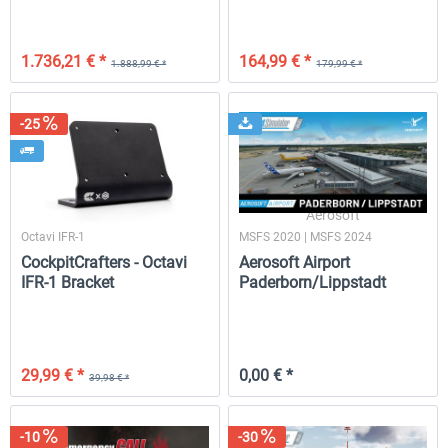
1.736,21 € *
164,99 € *
1.888,99 € *
179,99 € *
-25
CockpitCrafters
Aerosoft
Octavi IFR-1
MSFS 2020 | MSFS 2024
CockpitCrafters - Octavi
Aerosoft Airport
IFR-1 Bracket
Paderborn/Lippstadt
FREE
29,99 € *
0,00 € *
39,98 € *
-10
-30