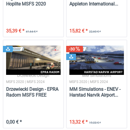
Hoplite MSFS 2020
Appleton International...
35,39 € *
15,82 € *
41,64 € *
22,60 € *
-30
Drzewiecki Design
MM Simulations
MSFS 2020 | MSFS 2024
MSFS 2020 | MSFS 2024
Drzewiecki Design - EPRA
MM Simulations - ENEV -
Radom MSFS FREE
Harstad Narvik Airport...
0,00 € *
13,32 € *
19,03 € *