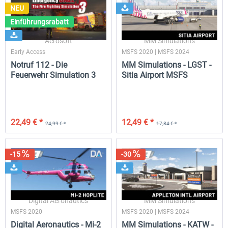
NEU
Einführungsrabatt
Aerosoft
MM Simulations
Early Access
MSFS 2020 | MSFS 2024
Notruf 112 - Die
MM Simulations - LGST -
Feuerwehr Simulation 3
Sitia Airport MSFS
22,49 € *
12,49 € *
24,99 € *
17,84 € *
-15
-30
Digital Aeronautics
MM Simulations
MSFS 2020
MSFS 2020 | MSFS 2024
Digital Aeronautics - Mi-2
MM Simulations - KATW -