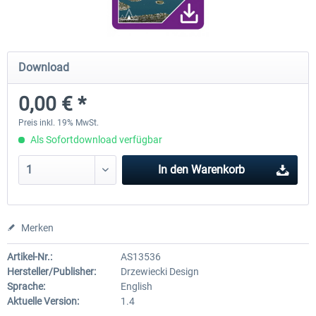
FunnerFlight - KSAN, KNZY & Naval
Saint Croix XP
Download
Base San...
0,00 € *
19,95 € *
24,78 € *
Preis inkl. 19% MwSt.
Als Sofortdownload verfügbar
In den
Warenkorb
Merken
Artikel-Nr.:
AS13536
Hersteller/Publisher:
Drzewiecki Design
Sprache:
English
Aktuelle Version:
1.4