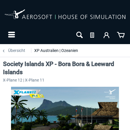
Übersicht
XP Australien | Ozeanien
Society Islands XP - Bora Bora & Leeward
Islands
X-Plane 12 | X-Plane 11