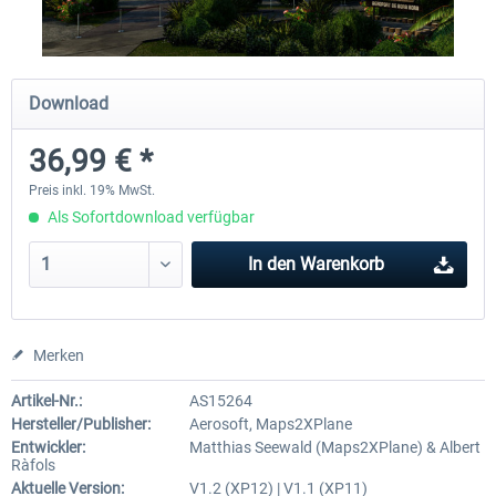
Society Islands XP - Bora Bora &
Society Islands XP - Tahiti & 
Download
Leeward Islands
Islands
36,99 € *
36,99 € *
38,98 € *
Preis inkl. 19% MwSt.
Als Sofortdownload verfügbar
In den
Warenkorb
Merken
Artikel-Nr.:
AS15264
Hersteller/Publisher:
Aerosoft, Maps2XPlane
Entwickler:
Matthias Seewald (Maps2XPlane) & Albert
Ràfols
Aktuelle Version:
V1.2 (XP12) | V1.1 (XP11)