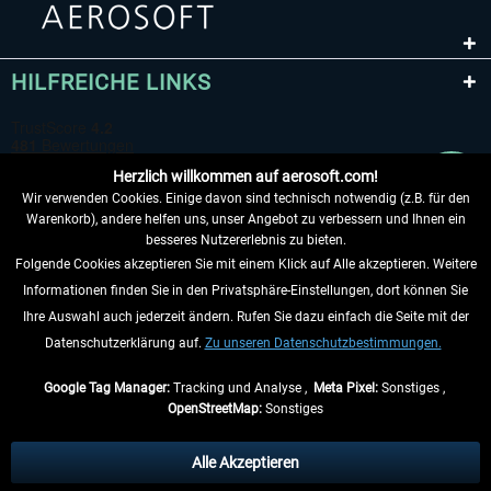
HILFREICHE LINKS
Herzlich willkommen auf aerosoft.com!
Wir verwenden Cookies. Einige davon sind technisch notwendig (z.B. für den
Warenkorb), andere helfen uns, unser Angebot zu verbessern und Ihnen ein
besseres Nutzererlebnis zu bieten.
Folgende Cookies akzeptieren Sie mit einem Klick auf Alle akzeptieren. Weitere
VERTRAG WIDERRUFEN
Informationen finden Sie in den Privatsphäre-Einstellungen, dort können Sie
Ihre Auswahl auch jederzeit ändern. Rufen Sie dazu einfach die Seite mit der
INFORMATIONEN
Datenschutzerklärung auf.
Zu unseren Datenschutzbestimmungen.
NICHTS MEHR VERPASSEN
Google Tag Manager:
Tracking und Analyse ,
Meta Pixel:
Sonstiges ,
OpenStreetMap:
Sonstiges
* Alle Preise inkl. gesetzl. Mehrwertsteuer zzgl.
Versandkosten
, wenn nicht
anders beschrieben.
Alle Akzeptieren
** Gilt für Lieferungen innerhalb Deutschlands, Lieferzeiten für andere Länder