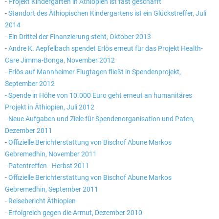
-
Projekt Kindergarten in Äthiopien ist fast geschafft
-
Standort des Äthiopischen Kindergartens ist ein Glückstreffer, Juli
2014
-
Ein Drittel der Finanzierung steht, Oktober 2013
EmergencyDispatcherPro - 24h Free
EmergencyDispatcherPr
-
Andre K. Aepfelbach spendet Erlös erneut für das Projekt Health-
Trial
Care Jimma-Bonga, November 2012
-
Erlös auf Mannheimer Flugtagen fließt in Spendenprojekt,
0,00 € *
35,69 € *
September 2012
-
Spende in Höhe von 10.000 Euro geht erneut an humanitäres
Projekt in Äthiopien, Juli 2012
-
Neue Aufgaben und Ziele für Spendenorganisation und Paten,
Dezember 2011
-
Offizielle Berichterstattung von Bischof Abune Markos
Gebremedhin, November 2011
-
Patentreffen - Herbst 2011
-
Offizielle Berichterstattung von Bischof Abune Markos
Gebremedhin, September 2011
-
Reisebericht Äthiopien
-
Erfolgreich gegen die Armut, Dezember 2010