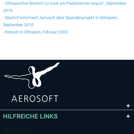
-
Äthiopischer Bischof zu Gast am Paderborner Airport , September
2010
-
Bischof informiert Aerosoft über Spendenprojekt in Äthiopien,
September 2010
-
Besuch in Äthopien, Februar 2009
HILFREICHE LINKS