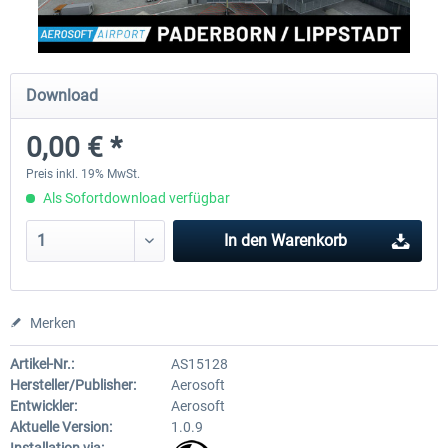
Aerosoft Mega Airport Brüssel
Aerosoft Airport Köln/Bo
Download
0,00 € *
24,95 € *
17,95 € *
Preis inkl. 19% MwSt.
Als Sofortdownload verfügbar
In den
Warenkorb
Merken
Artikel-Nr.:
AS15128
Hersteller/Publisher:
Aerosoft
Entwickler:
Aerosoft
Aktuelle Version:
1.0.9