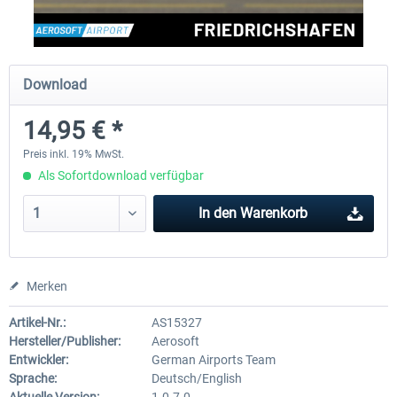
Aerosoft Mega Airport Brüssel
Aerosoft Airport Köln/Bo
Download
14,95 € *
24,95 € *
17,95 € *
Preis inkl. 19% MwSt.
Als Sofortdownload verfügbar
In den
Warenkorb
Merken
Artikel-Nr.:
AS15327
Hersteller/Publisher:
Aerosoft
Entwickler:
German Airports Team
Sprache:
Deutsch/English