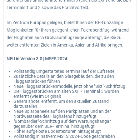
darunter das umbenannte Terminal 5 (ehemals SXF) und die BER-
Terminals 1 und 2 sowie das Frachtvorfeld.
Im Zentrum Europas gelegen, bietet Ihnen der BER unzählige
Möglichkeiten für Ihren gelegentlichen Feierabendflug, während
der Flughafen auch Großraumflugzeuge abfertigt, die Sie zu
weiter entfernten Zielen in Amerika, Asien und Afrika bringen.
NEU in Version 3.0 | MSFS 2024:
Vollständig umgestaltetes Terminal auf der Luftseite
Zusätzliche Details an den Glasgebäuden, die zu den
Fluggastbrücken führen
Neue Fluggastbrückenmodelle, jetzt ohne "Sixt“-Schriftzug
Die Fluggastbrücken am alten SXF / Terminal 5 wurden
entfernt (wie im Original)
Generalshotel entfernt, um den aktuellen Zustand
darzustellen
Neue Solarpaneele auf den Parkplätzen und an der
Nordwestseite des Flughafens hinzugefügt
"Bombardier"-Schriftzug auf dem Wartungshangar
gegenüber dem BER-Terminal hinzugefügt
Höher aufgelöste Bodentexturen hinzugefügt
Vollständig in nativem MSFS 2024-Code geschrieben