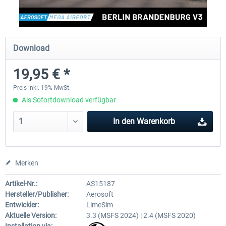
Aerosoft Mega Airport Brüssel
Aerosoft Airport Köln/Bo
Download
19,95 € *
24,95 € *
17,95 € *
Preis inkl. 19% MwSt.
Als Sofortdownload verfügbar
In den
Warenkorb
Merken
Artikel-Nr.:
AS15187
Hersteller/Publisher:
Aerosoft
Entwickler:
LimeSim
Aktuelle Version:
3.3 (MSFS 2024) | 2.4 (MSFS 2020)