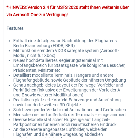
*HINWEIS: Version 2.4 für MSFS 2020 steht Ihnen weiterhin über
via Aerosoft One zur Verfügung!
Features:
Enthält eine detailgenaue Nachbildung des Flughafens
Berlin Brandenburg (EDDB, BER)
Mit funktionierendem VDGS safegate system (Aerosoft-
Modul, nicht für Xbox)
Neues hochdetailliertes Regierungsterminal mit
Empfangsbereich für Staatsgäste, wie königliche Besucher,
Präsidenten, Minister etc.
Detailliert modellierte Terminals, Hangars und andere
Flughafengebäude, sowie Gebäude der näheren Umgebung
Genau nachgebildetes Layout der Rollwege, Vorfelder und
Parkflächen (inklusive der Erweiterungen der Vorfelder A
und E sowie weiterer Modifikationen)
Realistisch platzierte Vorfeld-Fahrzeuge und Ausrüstung
sowie hunderte weiterer 3D-Objekte
Sich bewegender Verkehr mit Animationen und Geräuschen
Menschen in- und außerhalb der Terminals – einige animiert
Diverse Modelle statischer Flugzeuge auf Langzeit-
Parkpositionen für einen noch realistischeren Eindruck
An die Szenerie angepasste Luftbilder, welche den
Flughafen und die nähere Umgebung abdecken