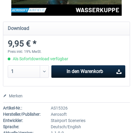
Aerosoft Mega Airport Brüssel
Aerosoft Airport Köln/Bo
Download
9,95 € *
24,95 € *
17,95 € *
Preis inkl. 19% MwSt.
Als Sofortdownload verfügbar
In den
Warenkorb
Merken
Artikel-Nr.:
AS15326
Hersteller/Publisher:
Aerosoft
Entwickler:
Stairport Sceneries
Sprache:
Deutsch/English