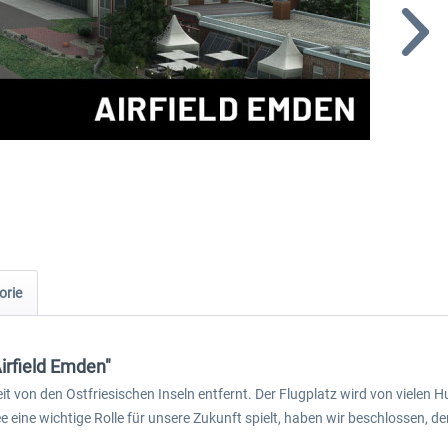
orie
irfield Emden"
t von den Ostfriesischen Inseln entfernt. Der Flugplatz wird von vielen H
eine wichtige Rolle für unsere Zukunft spielt, haben wir beschlossen, den