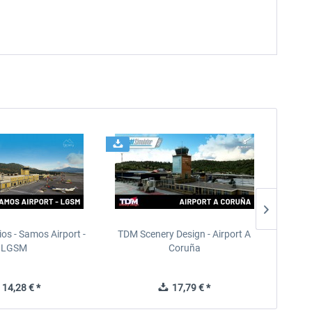
ios - Samos Airport -
TDM Scenery Design - Airport A
FlyLo
LGSM
Coruña
14,28 € *
17,79 € *