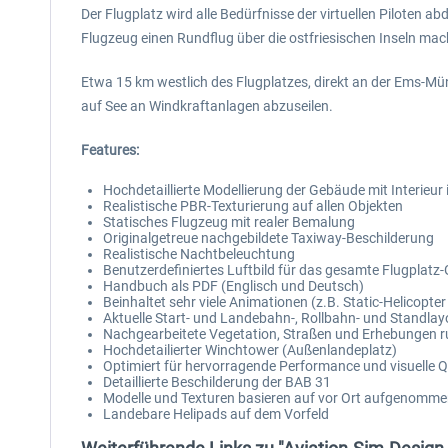
Der Flugplatz wird alle Bedürfnisse der virtuellen Piloten 
Flugzeug einen Rundflug über die ostfriesischen Inseln mac
Etwa 15 km westlich des Flugplatzes, direkt an der Ems-M
auf See an Windkraftanlagen abzuseilen.
Features:
Hochdetaillierte Modellierung der Gebäude mit Interieur
Realistische PBR-Texturierung auf allen Objekten
Statisches Flugzeug mit realer Bemalung
Originalgetreue nachgebildete Taxiway-Beschilderung
Realistische Nachtbeleuchtung
Benutzerdefiniertes Luftbild für das gesamte Flugpla
Handbuch als PDF (Englisch und Deutsch)
Beinhaltet sehr viele Animationen (z.B. Static-Helicopt
Aktuelle Start- und Landebahn-, Rollbahn- und Standlay
Nachgearbeitete Vegetation, Straßen und Erhebungen r
Hochdetailierter Winchtower (Außenlandeplatz)
Optimiert für hervorragende Performance und visuelle Q
Detaillierte Beschilderung der BAB 31
Modelle und Texturen basieren auf vor Ort aufgenomm
Landebare Helipads auf dem Vorfeld