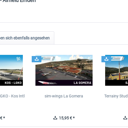
- Airfield Emden"
n sich ebenfalls angesehen
GKO - Kos Intl
sim-wings La Gomera
Terrainy Stud
t
€ *
15,95 € *