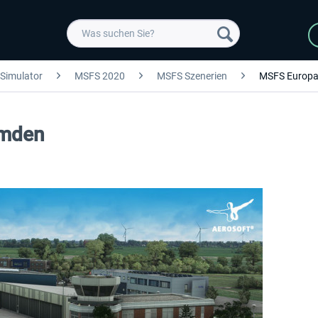
 Simulator
MSFS 2020
MSFS Szenerien
MSFS Europ
Emden