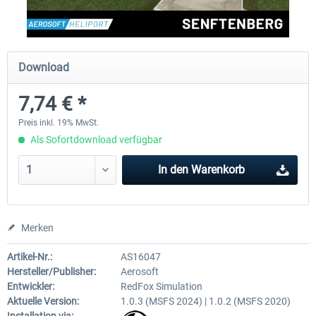
Aerosoft Mega Airport Brüssel
Aerosoft Airport Köln/Bo
Download
7,74 € *
24,95 € *
17,95 € *
Preis inkl. 19% MwSt.
Als Sofortdownload verfügbar
In den
Warenkorb
Merken
Artikel-Nr.:
AS16047
Hersteller/Publisher:
Aerosoft
Entwickler:
RedFox Simulation
Aktuelle Version:
1.0.3 (MSFS 2024) | 1.0.2 (MSFS 2020)