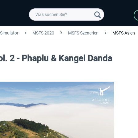
 Simulator
MSFS 2020
MSFS Szenerien
MSFS Asien
ol. 2 - Phaplu & Kangel Danda