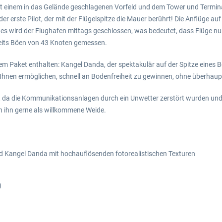
t einem in das Gelände geschlagenen Vorfeld und dem Tower und Termina
t der erste Pilot, der mit der Flügelspitze die Mauer berührt! Die Anflüge 
es wird der Flughafen mittags geschlossen, was bedeutet, dass Flüge n
reits Böen von 43 Knoten gemessen.
esem Paket enthalten: Kangel Danda, der spektakulär auf der Spitze eines
s Ihnen ermöglichen, schnell an Bodenfreiheit zu gewinnen, ohne überhaupt
en, da die Kommunikationsanlagen durch ein Unwetter zerstört wurden u
en ihn gerne als willkommene Weide.
nd Kangel Danda mit hochauflösenden fotorealistischen Texturen
)