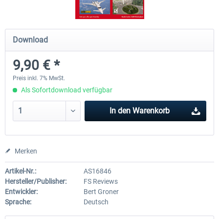
FS MAGAZIN - MSFS Airport Update
FS Reviews 1-2024
Download
Special
9,90 € *
6,50 € *
12,50 € *
Preis inkl. 7% MwSt.
Als Sofortdownload verfügbar
In den
Warenkorb
Merken
Artikel-Nr.:
AS16846
Hersteller/Publisher:
FS Reviews
Entwickler:
Bert Groner
Sprache:
Deutsch