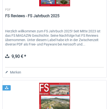
FS Reviews
PDF
FS Reviews - FS Jahrbuch 2025
EmergencyDispatcherPro - 24h Free
EmergencyDispatcherPr
Trial
Herzlich willkommen zum FS Jahrbuch 2025! Seit Mitte 2023 ist
das FS MAGAZIN Geschichte. Seine Nachfolge hat FS Reviews
0,00 € *
35,69 € *
übernommen. Unter diesem Label habe ich in der Zwischenzeit
diverse PDF als Free- und Payware bei Aerosoft und...
9,90 € *
Merken