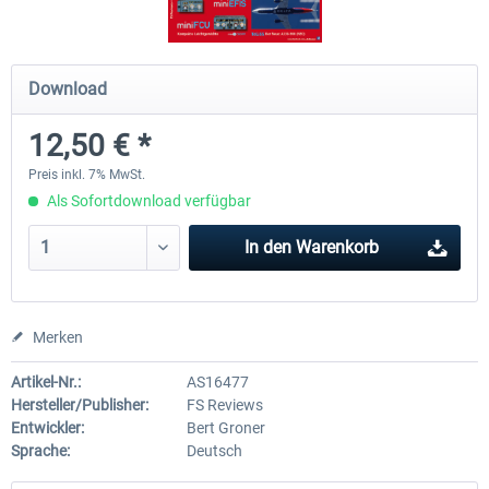
FS MAGAZIN - MSFS Airport Update
FS Reviews 1-2024
Download
Special
12,50 € *
6,50 € *
12,50 € *
Preis inkl. 7% MwSt.
Als Sofortdownload verfügbar
In den
Warenkorb
Merken
Artikel-Nr.:
AS16477
Hersteller/Publisher:
FS Reviews
Entwickler:
Bert Groner
Sprache:
Deutsch