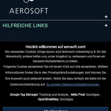
HILFREICHE LINKS
Herzlich willkommen auf aerosoft.com!
Wir verwenden Cookies. Einige davon sind technisch notwendig (z.B. für den
Warenkorb), andere helfen uns, unser Angebot zu verbessern und Ihnen ein
besseres Nutzererlebnis zu bieten.
Folgende Cookies akzeptieren Sie mit einem Klick auf Alle akzeptieren. Weitere
VERTRAG WIDERRUFEN
Informationen finden Sie in den Privatsphäre-Einstellungen, dort können Sie
Ihre Auswahl auch jederzeit ändern. Rufen Sie dazu einfach die Seite mit der
INFORMATIONEN
Datenschutzerklärung auf.
Zu unseren Datenschutzbestimmungen.
NICHTS MEHR VERPASSEN
Google Tag Manager:
Tracking und Analyse ,
Meta Pixel:
Sonstiges ,
OpenStreetMap:
Sonstiges
* Alle Preise inkl. gesetzl. Mehrwertsteuer zzgl.
Versandkosten
, wenn nicht
anders beschrieben.