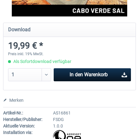
FSDG - Mauritius MSFS
FSDG - Accra MSFS
Download
19,99 € *
29,75 € *
21,42 € *
Preis inkl. 19% MwSt.
Als Sofortdownload verfügbar
In den
Warenkorb
Merken
Artikel-Nr.:
AS16861
Hersteller/Publisher:
FSDG
Aktuelle Version:
1.0.0
Installation via: