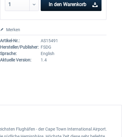
In den
Warenkorb
Merken
Artikel-Nr.:
AS15491
Hersteller/Publisher:
FSDG
Sprache:
English
Aktuelle Version:
1.4
ichsten Flughäfen - der Cape Town International Airport.
e südliche Hemisphäre. Höchste Zeit diese sehr beliebte