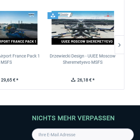
Airport France Pack 1
Drzewiecki Design - UUEE Moscow
Skylin
MSFS
Sheremetyevo MSFS
29,65 € *
26,18 € *
NICHTS MEHR VERPASSEN