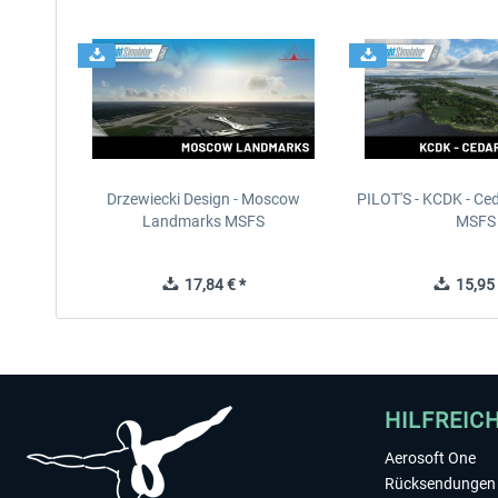
Drzewiecki Design - Moscow
PILOT'S - KCDK - Ced
Landmarks MSFS
MSFS
17,84 € *
15,95 
HILFREIC
Aerosoft One
Rücksendungen 