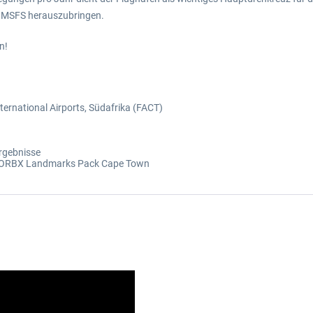
or MSFS herauszubringen.
n!
ernational Airports, Südafrika (FACT)
Ergebnisse
re ORBX Landmarks Pack Cape Town