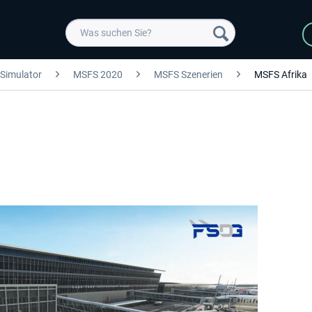
 Simulator
MSFS 2020
MSFS Szenerien
MSFS Afrika