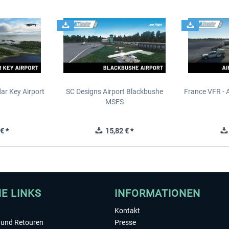
ar Key Airport
SC Designs Airport Blackbushe
France VFR - 
MSFS
€ *
15,82 € *
HE LINKS
INFORMATIONEN
Kontakt
und Retouren
Presse