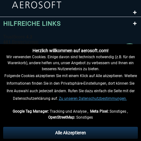
HILFREICHE LINKS
Herzlich willkommen auf aerosoft.com!
Wir verwenden Cookies. Einige davon sind technisch notwendig (z.B. für den
Warenkorb), andere helfen uns, unser Angebot zu verbessern und Ihnen ein
besseres Nutzererlebnis zu bieten.
Folgende Cookies akzeptieren Sie mit einem Klick auf Alle akzeptieren. Weitere
VERTRAG WIDERRUFEN
Informationen finden Sie in den Privatsphäre-Einstellungen, dort können Sie
Ihre Auswahl auch jederzeit ändern. Rufen Sie dazu einfach die Seite mit der
INFORMATIONEN
Datenschutzerklärung auf.
Zu unseren Datenschutzbestimmungen.
NICHTS MEHR VERPASSEN
Google Tag Manager:
Tracking und Analyse ,
Meta Pixel:
Sonstiges ,
OpenStreetMap:
Sonstiges
* Alle Preise inkl. gesetzl. Mehrwertsteuer zzgl.
Versandkosten
, wenn nicht
anders beschrieben.
Alle Akzeptieren
** Gilt für Lieferungen innerhalb Deutschlands, Lieferzeiten für andere Länder