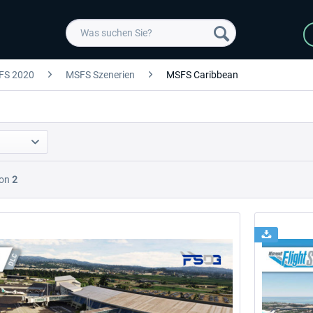
FS 2020
MSFS Szenerien
MSFS Caribbean
on
2