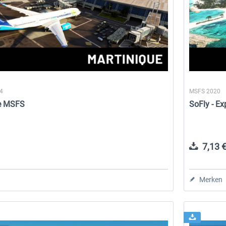
24
MSFS 2020
ue MSFS
SoFly - E
7,13 €
Merken