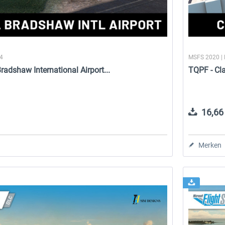
24
MSFS 2020 |
radshaw International Airport...
TQPF - Cla
16,66 
Merken