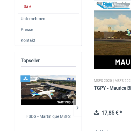
Sale
Unternehmen
Presse
Kontakt
Topseller
MSFS 2020 | MSFS 20
TGPY - Maurice Bi
17,85 € *
FSDG - Martinique MSFS
FSDG - St Lucia TLPC MS