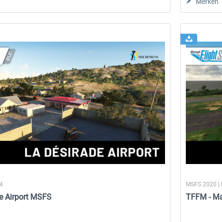
Merken
14,99 € *
14,28 € *
24
MSFS 2020 |
de Airport MSFS
TFFM - Ma