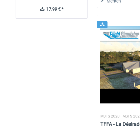
Merken
17,99 € *
11,90 € *
MSFS 2020 | MSFS 20
TFFA - La Désira