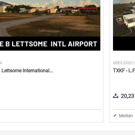
24
MSFS 2020 |
 Lettsome International...
TXKF - L.F
20,23 
Merken