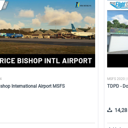
24
MSFS 2020 |
shop International Airport MSFS
TDPD - Do
14,28 
FS
FSDG - St Lucia TLPL MSFS
TDPD - Douglas Charles
Airport MSFS