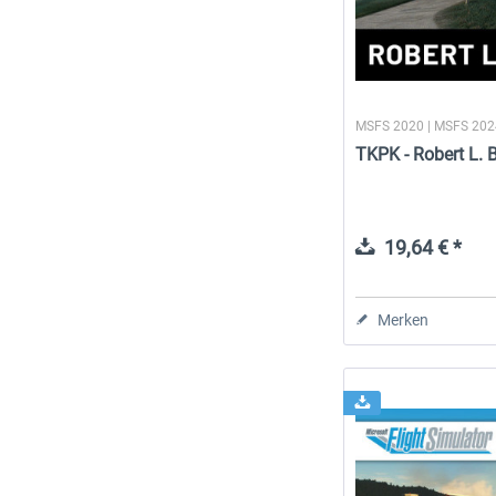
MSFS 2020 | MSFS 20
TKPK - Robert L. B
19,64 € *
Merken