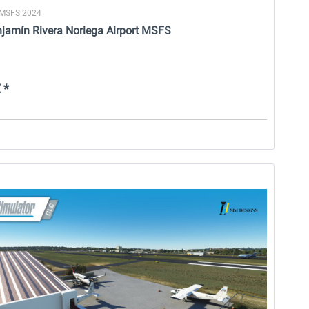
 MSFS 2024
njamín Rivera Noriega Airport MSFS
 *