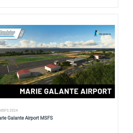
21,42 € *
12,95 € *
 MSFS 2024
rie Galante Airport MSFS