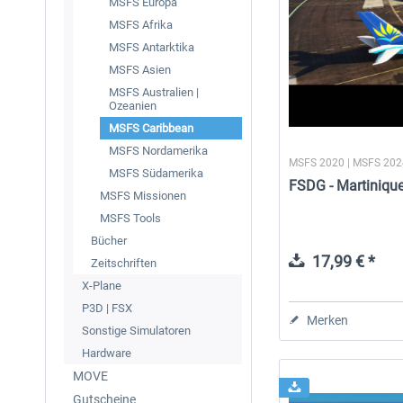
MSFS Europa
MSFS Afrika
MSFS Antarktika
MSFS Asien
MSFS Australien |
Ozeanien
MSFS Caribbean
MSFS Nordamerika
MSFS 2020 | MSFS 20
MSFS Südamerika
FSDG - Martiniq
MSFS Missionen
MSFS Tools
Bücher
17,99 € *
Zeitschriften
X-Plane
P3D | FSX
Merken
Sonstige Simulatoren
Hardware
MOVE
Gutscheine