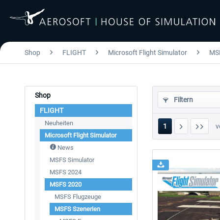
Shop
FLIGHT
Microsoft Flight Simulator
MS
Shop
Filtern
FLIGHT
Neuheiten
1
v
Microsoft Flight Simulator
News
MSFS Simulator
MSFS 2024
MSFS 2020
MSFS Flugzeuge
MSFS Szenerien