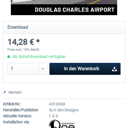
FSDG - St Lucia TLPC MSFS
FSDG - St Lucia TLPL MS
Download
14,28 € *
11,90 € *
14,99 € *
Preis inkl. 19% MwSt.
Als Sofortdownload verfügbar
In den
Warenkorb
Merken
Artikel-Nr.:
AS16068
Hersteller/Publisher:
SLH Sim Designs
Aktuelle Version:
1.0.0
Installation via: