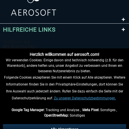
HILFREICHE LINKS
Herzlich willkommen auf aerosoft.com!
Wir verwenden Cookies. Einige davon sind technisch notwendig (z.B. für den
Warenkorb), andere helfen uns, unser Angebot zu verbessern und Ihnen ein
besseres Nutzererlebnis zu bieten.
Folgende Cookies akzeptieren Sie mit einem Klick auf Alle akzeptieren. Weitere
VERTRAG WIDERRUFEN
Informationen finden Sie in den Privatsphäre-Einstellungen, dort können Sie
Ihre Auswahl auch jederzeit ändern. Rufen Sie dazu einfach die Seite mit der
INFORMATIONEN
Datenschutzerklärung auf.
Zu unseren Datenschutzbestimmungen.
NICHTS MEHR VERPASSEN
Google Tag Manager:
Tracking und Analyse ,
Meta Pixel:
Sonstiges ,
OpenStreetMap:
Sonstiges
* Alle Preise inkl. gesetzl. Mehrwertsteuer zzgl.
Versandkosten
, wenn nicht
anders beschrieben.