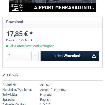
Aerosoft Mt. Everest Airports Vol. 1 -
Aerosoft Mt. Everest Airports V
Download
Lukla
Phaplu...
17,85 € *
9,95 € *
9,95 € *
Preis inkl. 19% MwSt.
Als Sofortdownload verfügbar
In den
Warenkorb
Merken
Artikel-Nr.:
AS15783
Hersteller/Publisher:
Aerosoft, HomaSim
Entwickler:
HomaSim
Sprache:
English
Aktuelle Version:
1.0.0.0