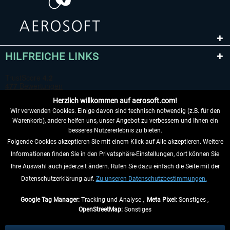
HILFREICHE LINKS
Herzlich willkommen auf aerosoft.com!
Wir verwenden Cookies. Einige davon sind technisch notwendig (z.B. für den
Warenkorb), andere helfen uns, unser Angebot zu verbessern und Ihnen ein
besseres Nutzererlebnis zu bieten.
Folgende Cookies akzeptieren Sie mit einem Klick auf Alle akzeptieren. Weitere
VERTRAG WIDERRUFEN
Informationen finden Sie in den Privatsphäre-Einstellungen, dort können Sie
Ihre Auswahl auch jederzeit ändern. Rufen Sie dazu einfach die Seite mit der
INFORMATIONEN
Datenschutzerklärung auf.
Zu unseren Datenschutzbestimmungen.
NICHTS MEHR VERPASSEN
Google Tag Manager:
Tracking und Analyse ,
Meta Pixel:
Sonstiges ,
OpenStreetMap:
Sonstiges
* Alle Preise inkl. gesetzl. Mehrwertsteuer zzgl.
Versandkosten
, wenn nicht