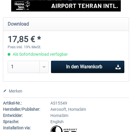
Aerosoft Mt. Everest Airports Vol. 1 -
Aerosoft Mt. Everest Airports V
Download
Lukla
Phaplu...
17,85 € *
9,95 € *
9,95 € *
Preis inkl. 19% MwSt.
Als Sofortdownload verfügbar
In den
Warenkorb
Merken
Artikel-Nr.:
AS15549
Hersteller/Publisher:
Aerosoft, HomaSim
Entwickler:
HomaSim
Sprache:
English
Installation via: