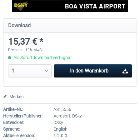
FSDG - Mauritius MSFS
FSDG - Accra MSFS
Download
15,37 € *
29,75 € *
21,42 € *
Preis inkl. 19% MwSt.
Als Sofortdownload verfügbar
In den
Warenkorb
Merken
Artikel-Nr.:
AS15556
Hersteller/Publisher:
Aerosoft, DSky
Entwickler:
DSky
Sprache:
English
Aktuelle Version:
1.2.0.0